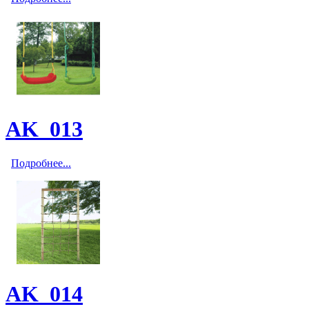
AK_013
Подробнее...
AK_014