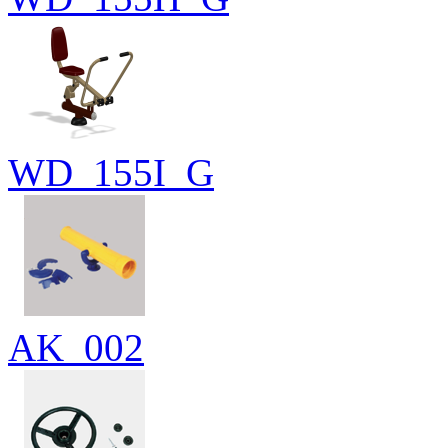
WD_155I_G
AK_002