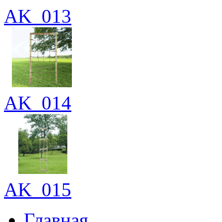
AK_013
AK_014
AK_015
Главная