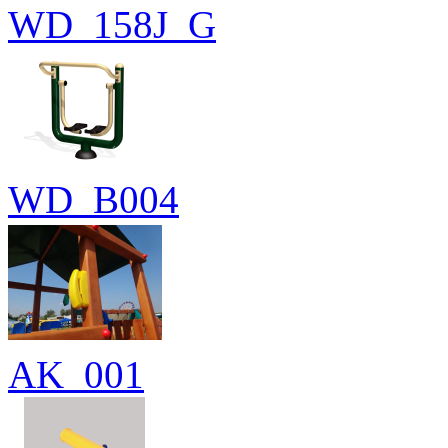
WD_158J_G
WD_B004
AK_001