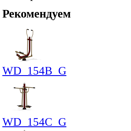
Рекомендуем
WD_154B_G
WD_154C_G